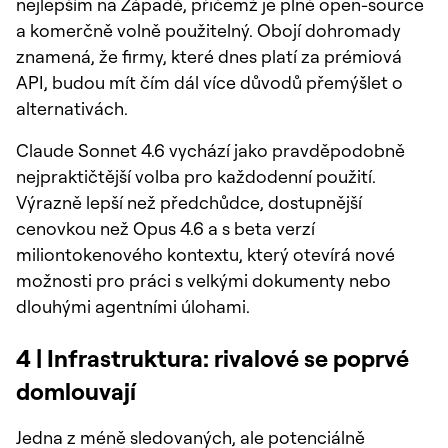
nejlepším na Západě, přičemž je plně open-source
a komerčně volně použitelný. Obojí dohromady
znamená, že firmy, které dnes platí za prémiová
API, budou mít čím dál více důvodů přemýšlet o
alternativách.
Claude Sonnet 4.6 vychází jako pravděpodobně
nejpraktičtější volba pro každodenní použití.
Výrazně lepší než předchůdce, dostupnější
cenovkou než Opus 4.6 a s beta verzí
miliontokenového kontextu, který otevírá nové
možnosti pro práci s velkými dokumenty nebo
dlouhými agentními úlohami.
4 | Infrastruktura: rivalové se poprvé
domlouvají
Jedna z méně sledovaných, ale potenciálně