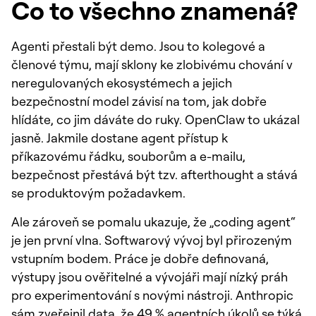
Co to všechno znamená?
Agenti přestali být demo. Jsou to kolegové a
členové týmu, mají sklony ke zlobivému chování v
neregulovaných ekosystémech a jejich
bezpečnostní model závisí na tom, jak dobře
hlídáte, co jim dáváte do ruky. OpenClaw to ukázal
jasně. Jakmile dostane agent přístup k
příkazovému řádku, souborům a e-mailu,
bezpečnost přestává být tzv. afterthought a stává
se produktovým požadavkem.
Ale zároveň se pomalu ukazuje, že „coding agent“
je jen první vlna. Softwarový vývoj byl přirozeným
vstupním bodem. Práce je dobře definovaná,
výstupy jsou ověřitelné a vývojáři mají nízký práh
pro experimentování s novými nástroji. Anthropic
sám zveřejnil data, že 49 % agentních úkolů se týká