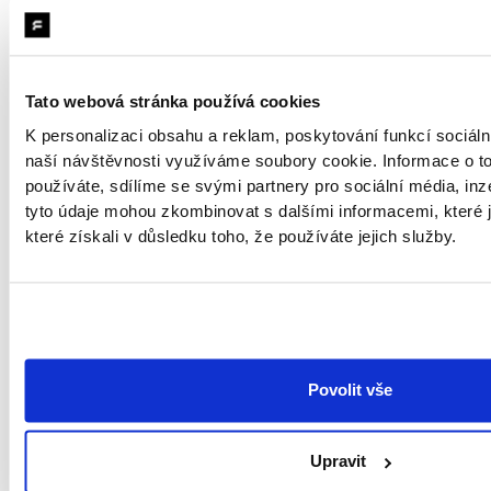
jednoduchá otázka. Které úkoly ve vašem týmu
jsou dobře definované, opakující se a dnes stojí
hodiny lidské pozornosti? Právě tam agenti začnou
Tato webová stránka používá cookies
přidávat hodnotu jako první. A stejně jako u coding
agentů platí: kdo to vyzkouší dřív, ten si postaví
K personalizaci obsahu a reklam, poskytování funkcí sociáln
naší návštěvnosti využíváme soubory cookie. Informace o t
výhodu v pochopení limitů i přínosů dřív, než se z
používáte, sdílíme se svými partnery pro sociální média, inze
toho stane povinnost.
tyto údaje mohou zkombinovat s dalšími informacemi, které j
které získali v důsledku toho, že používáte jejich služby.
Zajímavosti
Peter Steinberger byl hostem u Lexe Fridmana
, kde
mimo jiné popsal fascinující moment, kdy jeho
agent v Marrákeši sám odpověděl na audio zprávu,
Povolit vše
přestože tuto schopnost Steinberger nikdy
nenaprogramoval. Tříhodinový rozhovor stojí za
poslechnutí pro každého, kdo přemýšlí o tom, kam
Upravit
agentní systémy míří.