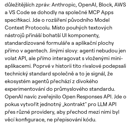
důležitějších zpráv: Anthropic, OpenAI, Block, AWS
a VS Code se dohodly na společné MCP Apps
specifikaci. Jde o rozšíření původního Model
Context Protocolu. Místo pouhých textových
nástrojů přináší bohatší UI komponenty,
standardizované formuláře a aplikační plochy
přímo v agentech. Jinými slovy: agenti nebudou jen
volat API, ale přímo interagovat s vloženými mini-
aplikacemi. Poprvé v historii tito rivalové podepsali
technický standard společně a to je signál, že
ekosystém agentů přechází z divokého
experimentování do průmyslového standardu.
OpenAI navíc zveřejnilo Open Responses API. Jde o
pokus vytvořit jednotný „kontrakt" pro LLM API
přes různé providery, aby přechod mezi nimi byl
věcí konfigurace, ne přepisování kódu.