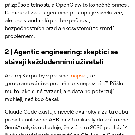
přizpůsobitelnosti, a OpenClaw to konečně přinesl.
Demokratizace agentního přístupu je skvělá věc,
ale bez standardů pro bezpečnost,
bezpečnostních brzd a ekosystémů to smrdí
problémem.
2 | Agentic engineering: skeptici se
stávají každodenními uživateli
Andrej Karpathy v prosinci
napsal
, že
„programování se proměnilo k nepoznání“. Přišlo
mu to jako silné tvrzení, ale data ho potvrzují
rychleji, než kdo čekal.
Claude Code existuje necelé dva roky a za tu dobu
přešel z nulového ARR na 2,5 miliardy dolarů ročně.
SemiAnalysis odhaduje, že v únoru 2026 pochází 4
% všech veřejných commitů na GitHubu z Claude