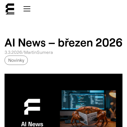
AI News – březen 2026
3
.
3
.
2026
/
Martin
Sumera
Novinky