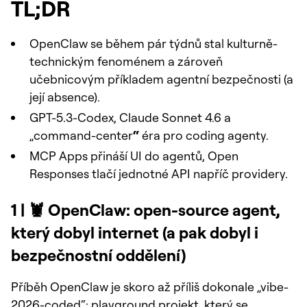
TL;DR
OpenClaw se během pár týdnů stal kulturně-
technickým fenoménem a zároveň
učebnicovým příkladem agentní bezpečnosti (a
její absence).
GPT-5.3-Codex, Claude Sonnet 4.6 a
„command-center
“
éra pro coding agenty.
MCP Apps přináší UI do agentů, Open
Responses tlačí jednotné API napříč providery.
1 |
🦞 OpenClaw: open-source agent,
který dobyl internet (a pak dobyl i
bezpečnostní oddělení)
Příběh OpenClaw je skoro až příliš dokonale „vibe-
2026-coded“: playground projekt, který se