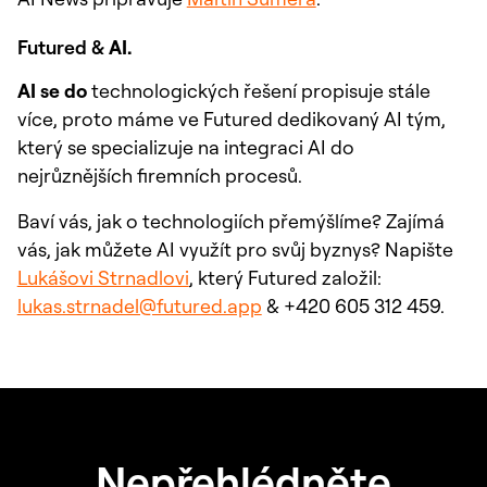
Futured &
AI.
AI se do
technologických řešení propisuje stále
více, proto máme ve Futured dedikovaný AI tým,
který se specializuje na integraci AI do
nejrůznějších firemních procesů.
Baví vás, jak o technologiích přemýšlíme? Zajímá
vás, jak můžete AI využít pro svůj byznys? Napište
Lukášovi Strnadlovi
, který Futured založil:
lukas.strnadel@futured.app
& +420 605 312 459.
Nepřehlédněte