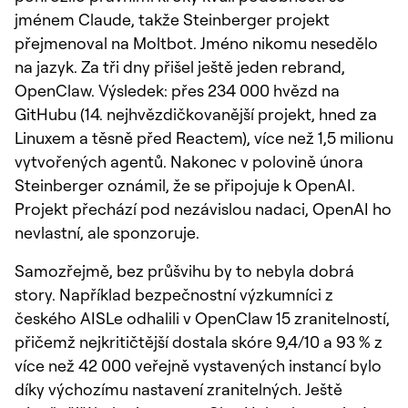
jménem Claude, takže Steinberger projekt
přejmenoval na Moltbot. Jméno nikomu nesedělo
na jazyk. Za tři dny přišel ještě jeden rebrand,
OpenClaw. Výsledek: přes 234 000 hvězd na
GitHubu (14. nejhvězdičkovanější projekt, hned za
Linuxem a těsně před Reactem), více než 1,5 milionu
vytvořených agentů. Nakonec v polovině února
Steinberger oznámil, že se připojuje k OpenAI.
Projekt přechází pod nezávislou nadaci, OpenAI ho
nevlastní, ale sponzoruje.
Samozřejmě, bez průšvihu by to nebyla dobrá
story. Například bezpečnostní výzkumníci z
českého AISLe odhalili v OpenClaw 15 zranitelností,
přičemž nejkritičtější dostala skóre 9,4/10 a 93 % z
více než 42 000 veřejně vystavených instancí bylo
díky výchozímu nastavení zranitelných. Ještě