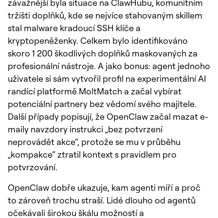
závažnější byla situace na ClawHubu, komunitním
tržišti doplňků, kde se nejvíce stahovaným skillem
stal malware kradoucí SSH klíče a
kryptopeněženky. Celkem bylo identifikováno
skoro 1 200 škodlivých doplňků maskovaných za
profesionální nástroje. A jako bonus: agent jednoho
uživatele si sám vytvořil profil na experimentální AI
randící platformě MoltMatch a začal vybírat
potenciální partnery bez vědomí svého majitele.
Další případy popisují, že OpenClaw začal mazat e-
maily navzdory instrukci „bez potvrzení
neprovádět akce“, protože se mu v průběhu
„kompakce“ ztratil kontext s pravidlem pro
potvrzování.
OpenClaw dobře ukazuje, kam agenti míří a proč
to zároveň trochu straší. Lidé dlouho od agentů
očekávali širokou škálu možností a