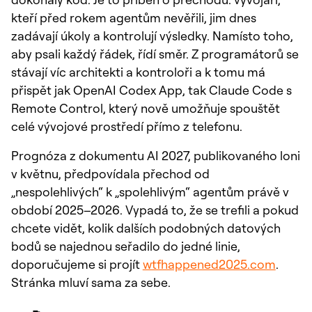
kteří před rokem agentům nevěřili, jim dnes
zadávají úkoly a kontrolují výsledky. Namísto toho,
aby psali každý řádek, řídí směr. Z programátorů se
stávají víc architekti a kontroloři a k tomu má
přispět jak OpenAI Codex App, tak Claude Code s
Remote Control, který nově umožňuje spouštět
celé vývojové prostředí přímo z telefonu.
Prognóza z dokumentu AI 2027, publikovaného loni
v květnu, předpovídala přechod od
„nespolehlivých“ k „spolehlivým“ agentům právě v
období 2025–2026. Vypadá to, že se trefili a pokud
chcete vidět, kolik dalších podobných datových
bodů se najednou seřadilo do jedné linie,
doporučujeme si projít
wtfhappened2025.com
.
Stránka mluví sama za sebe.