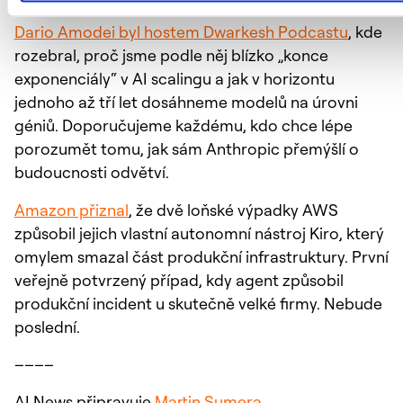
Dario Amodei byl hostem Dwarkesh Podcastu
, kde
rozebral, proč jsme podle něj blízko „konce
exponenciály“ v AI scalingu a jak v horizontu
jednoho až tří let dosáhneme modelů na úrovni
géniů. Doporučujeme každému, kdo chce lépe
porozumět tomu, jak sám Anthropic přemýšlí o
budoucnosti odvětví.
Amazon přiznal
, že dvě loňské výpadky AWS
způsobil jejich vlastní autonomní nástroj Kiro, který
omylem smazal část produkční infrastruktury. První
veřejně potvrzený případ, kdy agent způsobil
produkční incident u skutečně velké firmy. Nebude
poslední.
––––
AI News připravuje
Martin Sumera
.