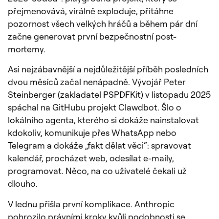
přejmenovává, virálně exploduje, přitáhne
pozornost všech velkých hráčů a během pár dní
začne generovat první bezpečnostní post-
mortemy.
Asi nejzábavnější a nejdůležitější příběh posledních
dvou měsíců začal nenápadně. Vývojář Peter
Steinberger (zakladatel PSPDFKit) v listopadu 2025
spáchal na GitHubu projekt Clawdbot. Šlo o
lokálního agenta, kterého si dokáže nainstalovat
kdokoliv, komunikuje přes WhatsApp nebo
Telegram a dokáže „fakt dělat věci“: spravovat
kalendář, procházet web, odesílat e-maily,
programovat. Něco, na co uživatelé čekali už
dlouho.
V lednu přišla první komplikace. Anthropic
pohrozilo právními kroky kvůli podobnosti se