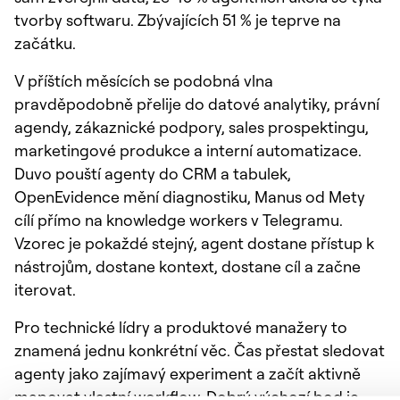
tvorby softwaru. Zbývajících 51 % je teprve na
začátku.
V příštích měsících se podobná vlna
pravděpodobně přelije do datové analytiky, právní
agendy, zákaznické podpory, sales prospektingu,
marketingové produkce a interní automatizace.
Duvo pouští agenty do CRM a tabulek,
OpenEvidence mění diagnostiku, Manus od Mety
cílí přímo na knowledge workers v Telegramu.
Vzorec je pokaždé stejný, agent dostane přístup k
nástrojům, dostane kontext, dostane cíl a začne
iterovat.
Pro technické lídry a produktové manažery to
znamená jednu konkrétní věc. Čas přestat sledovat
agenty jako zajímavý experiment a začít aktivně
mapovat vlastní workflow. Dobrý výchozí bod je