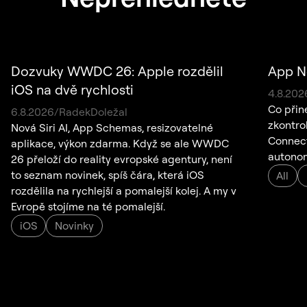
Dozvuky WWDC 26: Apple rozdělil
App N
iOS na dvě rychlosti
4
.
8
.
202
Co přin
6
.
8
.
2026
/
Radek
Doležal
zkontro
Nová Siri AI, App Schemas, resizovatelné
Connect,
aplikace, výkon zdarma. Když se ale WWDC
autonom
26 přeloží do reality evropské agentury, není
to seznam novinek, spíš čára, která iOS
All
rozdělila na rychlejší a pomalejší kolej. A my v
Evropě stojíme na té pomalejší.
iOS
Novinky