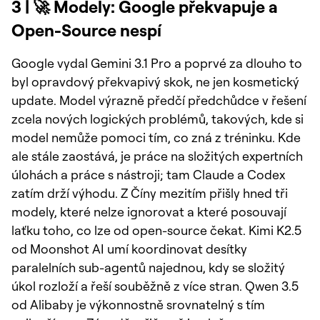
3 | 🚀 Modely: Google překvapuje a
Open-Source nespí
Google vydal Gemini 3.1 Pro a poprvé za dlouho to
byl opravdový překvapivý skok, ne jen kosmetický
update. Model výrazně předčí předchůdce v řešení
zcela nových logických problémů, takových, kde si
model nemůže pomoci tím, co zná z tréninku. Kde
ale stále zaostává, je práce na složitých expertních
úlohách a práce s nástroji; tam Claude a Codex
zatím drží výhodu. Z Číny mezitím přišly hned tři
modely, které nelze ignorovat a které posouvají
laťku toho, co lze od open-source čekat. Kimi K2.5
od Moonshot AI umí koordinovat desítky
paralelních sub-agentů najednou, kdy se složitý
úkol rozloží a řeší souběžně z více stran. Qwen 3.5
od Alibaby je výkonnostně srovnatelný s tím