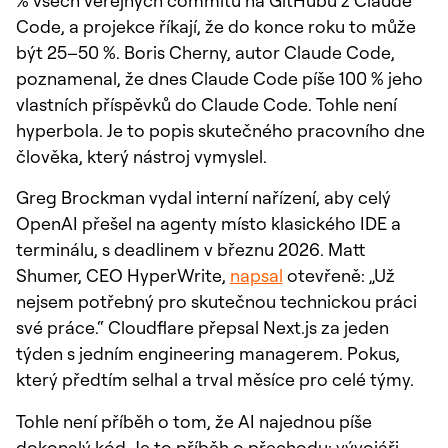
Code, a projekce říkají, že do konce roku to může
být 25–50 %. Boris Cherny, autor Claude Code,
poznamenal, že dnes Claude Code píše 100 % jeho
vlastních příspěvků do Claude Code. Tohle není
hyperbola. Je to popis skutečného pracovního dne
člověka, který nástroj vymyslel.
Greg Brockman vydal interní nařízení, aby celý
OpenAI přešel na agenty místo klasického IDE a
terminálu, s deadlinem v březnu 2026. Matt
Shumer, CEO HyperWrite,
napsal
otevřeně: „Už
nejsem potřebný pro skutečnou technickou práci
své práce.“ Cloudflare přepsal Next.js za jeden
týden s jedním engineering managerem. Pokus,
který předtím selhal a trval měsíce pro celé týmy.
Tohle není příběh o tom, že AI najednou píše
dokonalý kód. Je to příběh o přechodu: vývojáři,