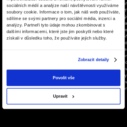
aplikaci, která z toho udělala
frustrujícího
př
sociálních médií a analýze naší návštěvnosti využíváme
nejchytřejší fotobudku na trhu.
hlavolamu na hladký
Př
soubory cookie. Informace o tom, jak náš web používáte,
proces. Díky aplikaci
tý
sdílíme se svými partnery pro sociální média, inzerci a
se každodenní
za
analýzy. Partneři tyto údaje mohou zkombinovat s
logistické výzvy
ve
dalšími informacemi, které jste jim poskytli nebo které
stávají otázkou
př
získali v důsledku toho, že používáte jejich služby.
několika kliknutí.
kd
ře
pr
Zobrazit detaily
d
ev
s
Povolit vše
e
p
Upravit