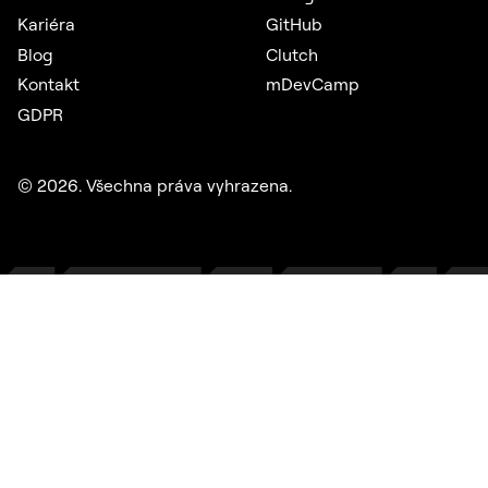
Kariéra
GitHub
Blog
Clutch
Kontakt
mDevCamp
GDPR
©
2026
. Všechna práva vyhrazena.
Salt Mobile
Mobilní samoobsluha umožňuje zákazníkům švýcarského
telekomunikačního operátora spravovat všechny služby na
jednom místě.