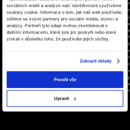
aplikaci, která z toho udělala
frustrujícího
př
sociálních médií a analýze naší návštěvnosti využíváme
nejchytřejší fotobudku na trhu.
hlavolamu na hladký
Př
soubory cookie. Informace o tom, jak náš web používáte,
proces. Díky aplikaci
tý
sdílíme se svými partnery pro sociální média, inzerci a
se každodenní
za
analýzy. Partneři tyto údaje mohou zkombinovat s
logistické výzvy
ve
dalšími informacemi, které jste jim poskytli nebo které
stávají otázkou
př
získali v důsledku toho, že používáte jejich služby.
několika kliknutí.
kd
ře
pr
Zobrazit detaily
d
ev
s
Povolit vše
e
p
Upravit