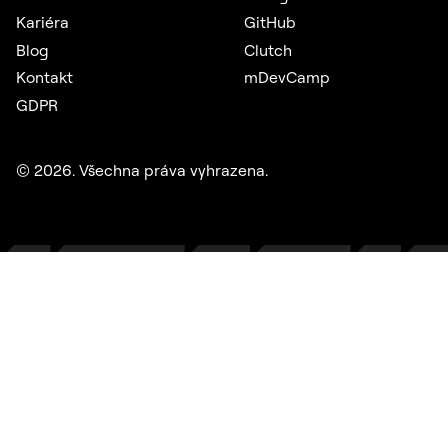
Kariéra
GitHub
Blog
Clutch
Kontakt
mDevCamp
GDPR
©
2026
. Všechna práva vyhrazena.
Salt Mobile
Mobilní samoobsluha umožňuje zákazníkům švýcarského
telekomunikačního operátora spravovat všechny služby na
jednom místě.